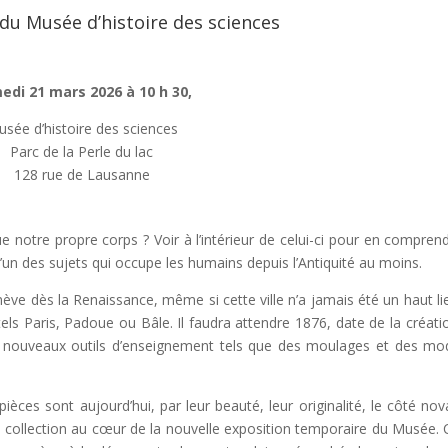
du Musée d’histoire des sciences
edi 21 mars 2026 à 10 h 30,
sée d’histoire des sciences
Parc de la Perle du lac
128 rue de Lausanne
e notre propre corps ? Voir à l’intérieur de celui-ci pour en comprend
’un des sujets qui occupe les humains depuis l’Antiquité au moins.
ève dès la Renaissance, même si cette ville n’a jamais été un haut li
ls Paris, Padoue ou Bâle. Il faudra attendre 1876, date de la créati
de nouveaux outils d’enseignement tels que des moulages et des mo
èces sont aujourd’hui, par leur beauté, leur originalité, le côté nov
 collection au cœur de la nouvelle exposition temporaire du Musée. C