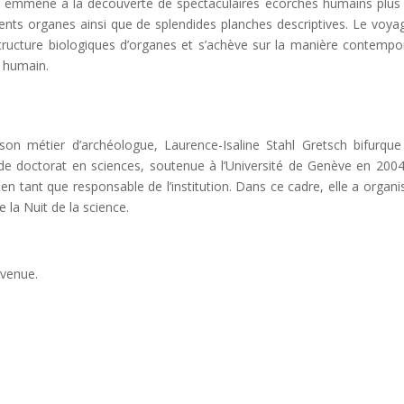
s emmène à la découverte de spectaculaires écorchés humains plus 
nts organes ainsi que de splendides planches descriptives. Le voya
structure biologiques d’organes et s’achève sur la manière contempo
s humain.
on métier d’archéologue, Laurence-Isaline Stahl Gretsch bifurque
de doctorat en sciences, soutenue à l’Université de Genève en 2004.
en tant que responsable de l’institution. Dans ce cadre, elle a organi
 la Nuit de la science.
nvenue.