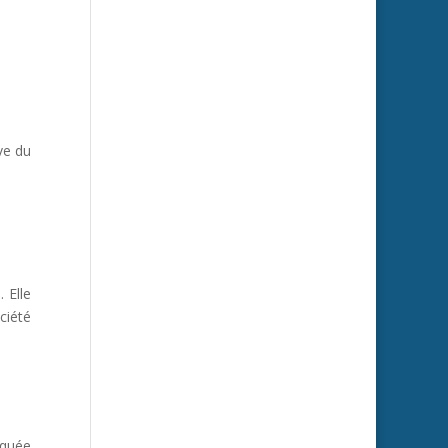
ve du
 Elle
ciété
iquée