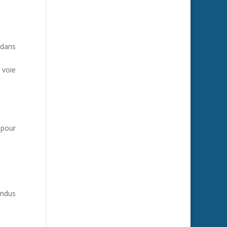
 dans
 voie
 pour
endus