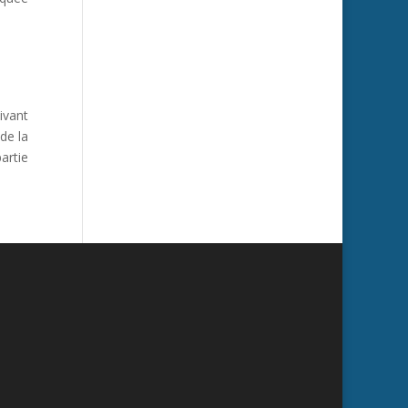
ivant
 de la
artie