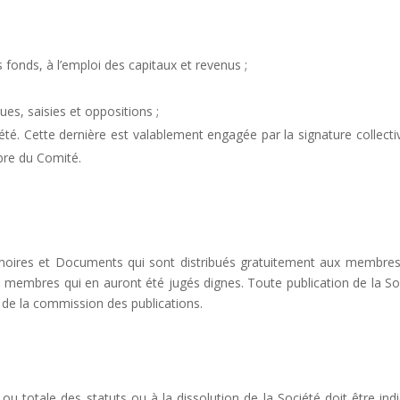
fonds, à l’emploi des capitaux et revenus ;
es, saisies et oppositions ;
té. Cette dernière est valablement engagée par la signature collecti
bre du Comité.
moires et Documents qui sont distribués gratuitement aux membres.
 membres qui en auront été jugés dignes. Toute publication de la So
s de la commission des publications.
 ou totale des statuts ou à la dissolution de la Société doit être ind