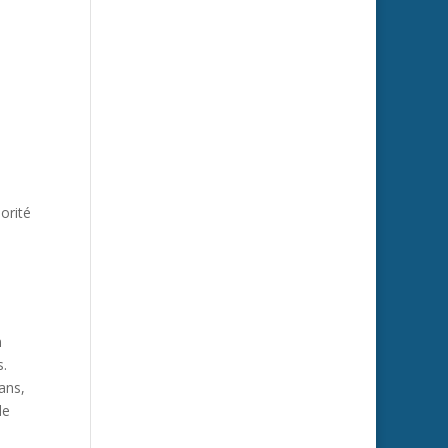
orité
n
s.
ans,
de