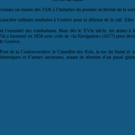
venues un musée dès 1926 à l’initiative du premier archiviste de la soc
ractère militaire instituées à Genève pour la défense de la cité. Elles é
ient l’essentiel des combattants. Mais dès le XVIe siècle, les armes à 
4) a fusionné en 1858 avec celle de «la Navigation» (1677) pour devenir
i de Genève.
ont de la Coulouvrenière, le Cimetière des Rois, la rue du Stand et la 
s historiques et d’armes anciennes, autant de témoins d’un passé glor