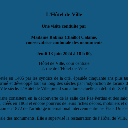
L’Hôtel de Ville
Une visite conduite par
Madame Babina Chaillot Calame,
conservatrice cantonale des monuments
Jeudi 13 juin 2024 à 18 h 00,
Hôtel de Ville, cour centrale
2, rue de l’Hôtel-de-Ville
ée en 1405 par les syndics de la cité, épaulée cinquante ans plus tard
ormé et développé tout au long des siècles par l’adjonction de locaux d
siècle. L’Hôtel de Ville prend son allure actuelle au début du XVIIIe si
visite consistera en la découverte de la salle des Pas-Perdus et des sal
 créés en 1863 et encore pourvus de leurs riches décors, mobiliers et o
on en 1872 de l’arbitrage international intervenu entre les États-Unis 
le des monuments. Elle a supervisé la restauration de l’Hôtel de Ville, e