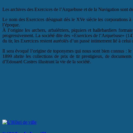
Les archives des Exercices de l’Arquebuse et de la Navigation sont de
Le nom des Exercices désignait dès le XVe siècle les corporations à ca
l’époque.
À l’origine les archers, arbalétriers, piquiers et hallebardiers forma
progressivement. La société dite des «Exercices de l’Arquebuse» (147
du tir, les Exercices restent auréolés d’un passé intimement lié à celu
Il sera évoqué l’origine de toponymes qui nous sont bien connus : le P
1899 abrite les collections de prix de tir prestigieux, de document
d’Edouard Castres illustrant la vie de la société.