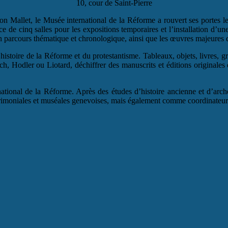
10, cour de Saint-Pierre
on Mallet, le Musée international de la Réforme a rouvert ses portes l
ace de cinq salles pour les expositions temporaires et l’installation d’
n parcours thématique et chronologique, ainsi que les œuvres majeures q
histoire de la Réforme et du protestantisme. Tableaux, objets, livres, gr
 Hodler ou Liotard, déchiffrer des manuscrits et éditions originales
national de la Réforme. Après des études d’histoire ancienne et d’arc
 patrimoniales et muséales genevoises, mais également comme coordinate